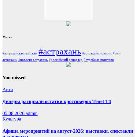
Метки
#астрахань
#астраханская таможня
#астрахань новости
#дети
астрахань
#новости астрахань
#российский репортер
#судебные приставы
You missed
Авто
Дилеры раскрыли остатки кроссоверов Tenet T4
05.08.2026
admin
Культура
Афиша мероприятий на август-2026: выставки, спектакли
и концерты