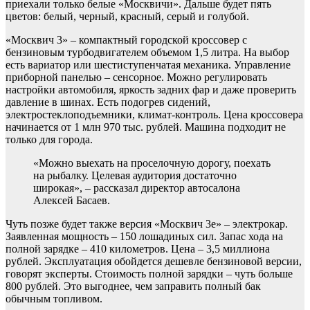
приехали только белые «Москвичи». Дальше будет пять
цветов: белый, черный, красный, серый и голубой.
«Москвич 3» – компактный городской кроссовер с
бензиновым турбодвигателем объемом 1,5 литра. На выбор
есть вариатор или шестиступенчатая механика. Управление
приборной панелью – сенсорное. Можно регулировать
настройки автомобиля, яркость задних фар и даже проверить
давление в шинах. Есть подогрев сидений,
электростеклоподъемники, климат-контроль. Цена кроссовера
начинается от 1 млн 970 тыс. рублей. Машина подходит не
только для города.
«Можно выехать на проселочную дорогу, поехать
на рыбалку. Целевая аудитория достаточно
широкая», – рассказал директор автосалона
Алексей Басаев.
Чуть позже будет также версия «Москвич 3е» – электрокар.
Заявленная мощность – 150 лошадиных сил. Запас хода на
полной зарядке – 410 километров. Цена – 3,5 миллиона
рублей. Эксплуатация обойдется дешевле бензиновой версии,
говорят эксперты. Стоимость полной зарядки – чуть больше
800 рублей. Это выгоднее, чем заправить полный бак
обычным топливом.