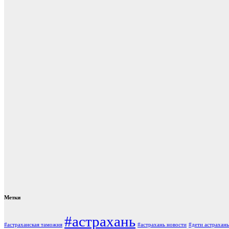
Метки
#астрахань
#астраханская таможня
#астрахань новости
#дети астрахань