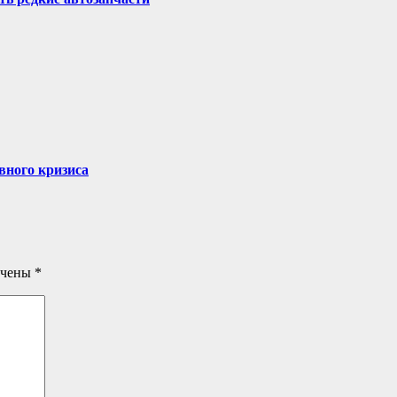
вного кризиса
ечены
*