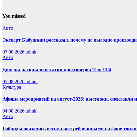
You missed
Авто
Эксперт Бабушкин рассказал, почему не выгодно производи
07.08.2026
admin
Авто
Дилеры раскрыли остатки кроссоверов Tenet T4
05.08.2026
admin
Культура
Афиша мероприятий на август-2026: выставки, спектакли 
04.08.2026
admin
Авто
Гибриды оказались весьма востребованными на фоне топли