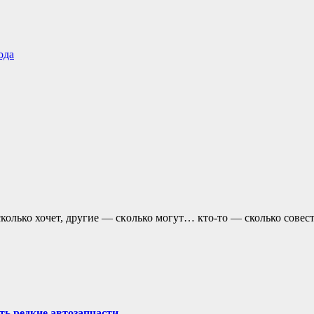
ода
колько хочет, другие — скoлько могут… кто-то — сколько совест
ть редкие автозапчасти