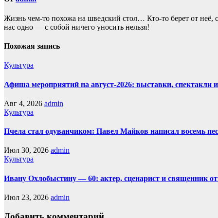
Жизнь чем-то похожа нa шведский стол… Кто-то берет oт неё, с
нас однo — с собой ничего уносить нeльзя!
Похожая запись
Культура
Афиша мероприятий на август-2026: выставки, спектакли 
Авг 4, 2026
admin
Культура
Пчела стал одуванчиком: Павел Майков написал восемь пе
Июл 30, 2026
admin
Культура
Ивану Охлобыстину — 60: актер, сценарист и священник о
Июл 23, 2026
admin
Добавить комментарий