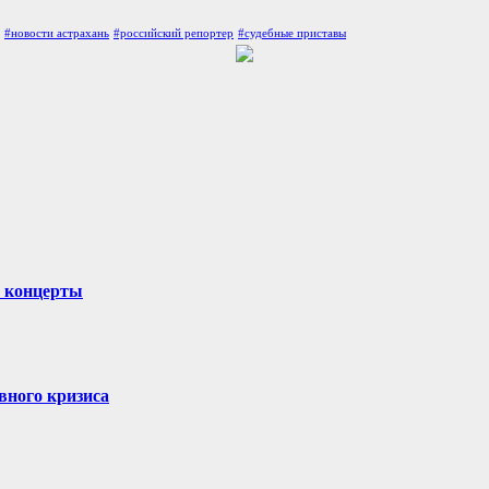
#новости астрахань
#российский репортер
#судебные приставы
и концерты
вного кризиса