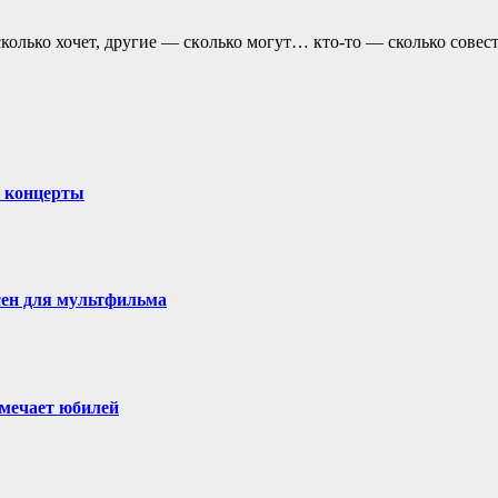
колько хочет, другие — скoлько могут… кто-то — сколько совест
и концерты
сен для мультфильма
тмечает юбилей