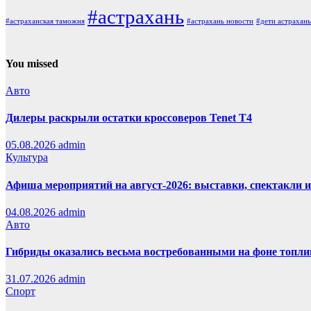
#астрахань
#астраханская таможня
#астрахань новости
#дети астрахань
You missed
Авто
Дилеры раскрыли остатки кроссоверов Tenet T4
05.08.2026
admin
Культура
Афиша мероприятий на август-2026: выставки, спектакли 
04.08.2026
admin
Авто
Гибриды оказались весьма востребованными на фоне топли
31.07.2026
admin
Спорт