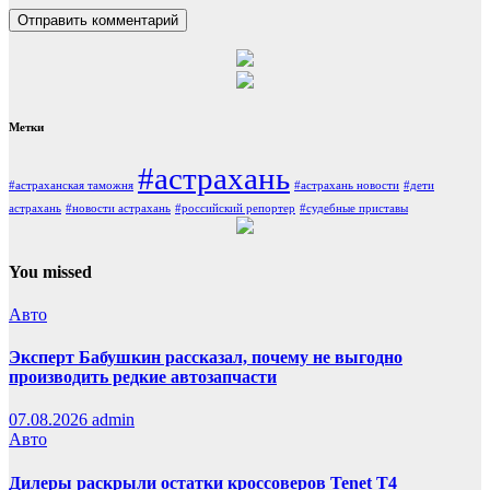
Метки
#астрахань
#астраханская таможня
#астрахань новости
#дети
астрахань
#новости астрахань
#российский репортер
#судебные приставы
You missed
Авто
Эксперт Бабушкин рассказал, почему не выгодно
производить редкие автозапчасти
07.08.2026
admin
Авто
Дилеры раскрыли остатки кроссоверов Tenet T4