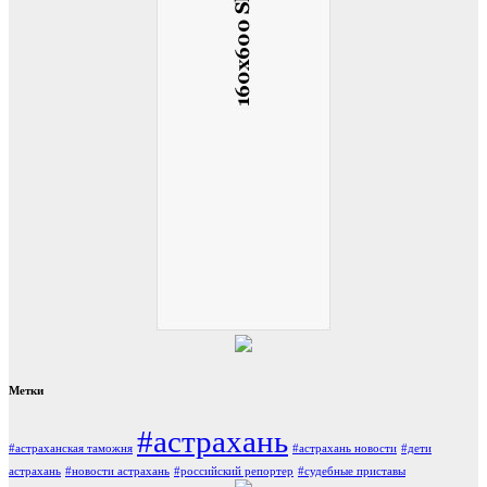
Метки
#астрахань
#астраханская таможня
#астрахань новости
#дети
астрахань
#новости астрахань
#российский репортер
#судебные приставы