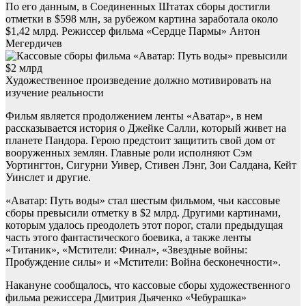
По его данным, в Соединенных Штатах сборы достигли
отметки в $598 млн, за рубежом картина заработала около
$1,42 млрд. Режиссер фильма «Сердце Пармы» Антон
Мегердичев
Художественное произведение должно мотивировать на
изучение реальности
Фильм является продолжением ленты «Аватар», в нем
рассказывается история о Джейке Салли, который живет на
планете Пандора. Герою предстоит защитить свой дом от
вооруженных землян. Главные роли исполняют Сэм
Уортингтон, Сигурни Уивер, Стивен Лэнг, Зои Салдана, Кейт
Уинслет и другие.
«Аватар: Путь воды» стал шестым фильмом, чьи кассовые
сборы превысили отметку в $2 млрд. Другими картинами,
которым удалось преодолеть этот порог, стали предыдущая
часть этого фантастического боевика, а также ленты
«Титаник», «Мстители: Финал», «Звездные войны:
Пробуждение силы» и «Мстители: Война бесконечности».
Накануне сообщалось, что кассовые сборы художественного
фильма режиссера Дмитрия Дьяченко «Чебурашка»