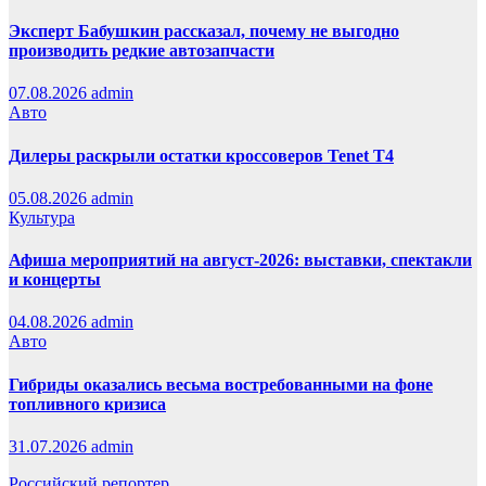
Эксперт Бабушкин рассказал, почему не выгодно
производить редкие автозапчасти
07.08.2026
admin
Авто
Дилеры раскрыли остатки кроссоверов Tenet T4
05.08.2026
admin
Культура
Афиша мероприятий на август-2026: выставки, спектакли
и концерты
04.08.2026
admin
Авто
Гибриды оказались весьма востребованными на фоне
топливного кризиса
31.07.2026
admin
Российский репортер