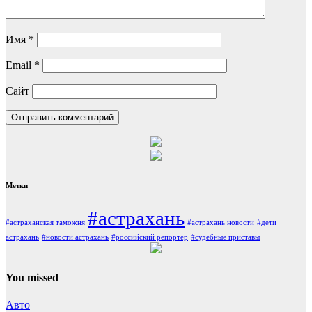
Имя
*
Email
*
Сайт
Метки
#астрахань
#астраханская таможня
#астрахань новости
#дети
астрахань
#новости астрахань
#российский репортер
#судебные приставы
You missed
Авто