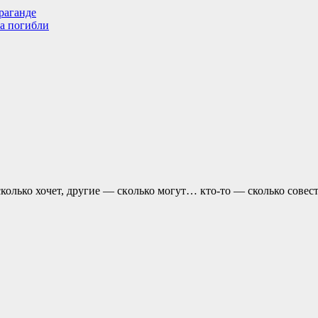
раганде
ка погибли
колько хочет, другие — скoлько могут… кто-то — сколько совест