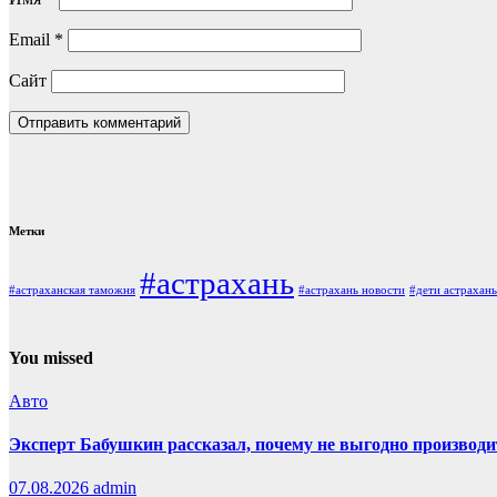
Email
*
Сайт
Метки
#астрахань
#астраханская таможня
#астрахань новости
#дети астрахань
You missed
Авто
Эксперт Бабушкин рассказал, почему не выгодно производи
07.08.2026
admin