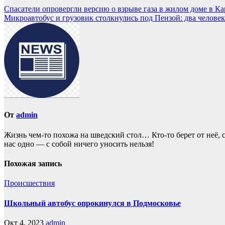
Спасатели опровергли версию о взрыве газа в жилом доме в Ка
Микроавтобус и грузовик столкнулись под Пензой: два челове
От
admin
Жизнь чем-то похожа нa шведский стол… Кто-то берет oт неё, с
нас однo — с собой ничего уносить нeльзя!
Похожая запись
Происшествия
Школьный автобус опрокинулся в Подмосковье
Окт 4, 2023
admin