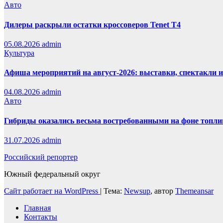
Авто
Дилеры раскрыли остатки кроссоверов Tenet T4
05.08.2026
admin
Культура
Афиша мероприятий на август-2026: выставки, спектакли 
04.08.2026
admin
Авто
Гибриды оказались весьма востребованными на фоне топли
31.07.2026
admin
Российский репортер
Южный федеральный округ
Сайт работает на WordPress
|
Тема:
Newsup
, автор
Themeansar
Главная
Контакты