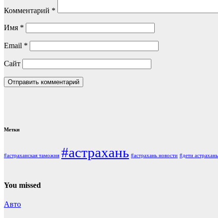
Комментарий
*
Имя
*
Email
*
Сайт
Метки
#астрахань
#астраханская таможня
#астрахань новости
#дети астрахань
You missed
Авто