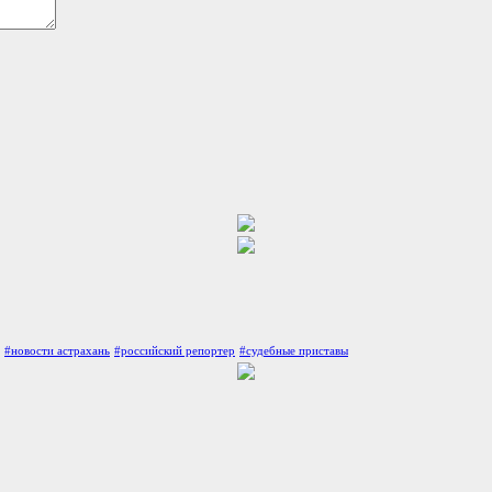
#новости астрахань
#российский репортер
#судебные приставы