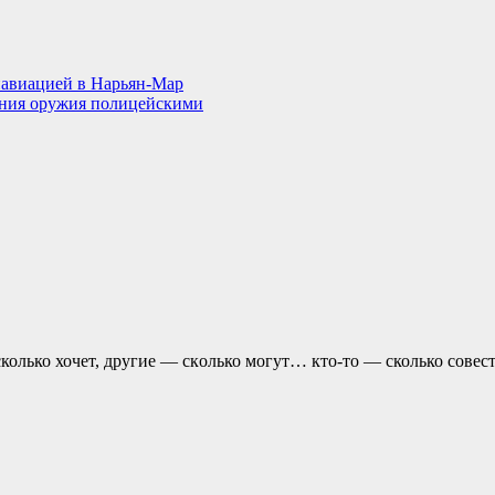
навиацией в Нарьян-Мар
ения оружия полицейскими
колько хочет, другие — скoлько могут… кто-то — сколько совест