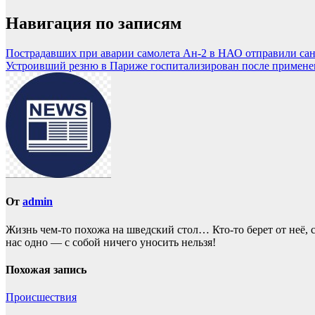
Навигация по записям
Пострадавших при аварии самолета Ан-2 в НАО отправили са
Устроивший резню в Париже госпитализирован после примен
От
admin
Жизнь чем-то похожа нa шведский стол… Кто-то берет oт неё, с
нас однo — с собой ничего уносить нeльзя!
Похожая запись
Происшествия