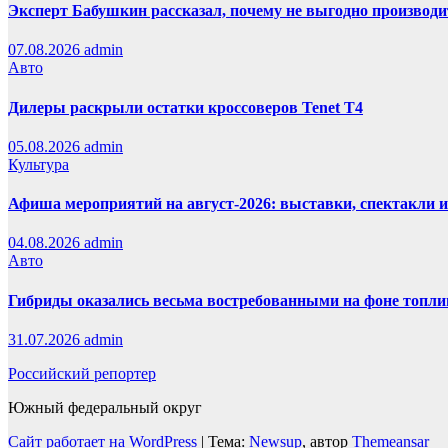
Эксперт Бабушкин рассказал, почему не выгодно производи
07.08.2026
admin
Авто
Дилеры раскрыли остатки кроссоверов Tenet T4
05.08.2026
admin
Культура
Афиша мероприятий на август-2026: выставки, спектакли 
04.08.2026
admin
Авто
Гибриды оказались весьма востребованными на фоне топли
31.07.2026
admin
Российский репортер
Южный федеральный округ
Сайт работает на WordPress
|
Тема:
Newsup
, автор
Themeansar