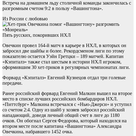
Встреча на домашнем льду столичной команды закончилась с
разгромным счетом 9:2 в пользу «Вашингтона».
Из России с любовью
Пять русских, покоривших НХЛ
Овечкин провел 164-й матч в карьере в НХЛ, в которых он
забросил две шайбы и более. Рекордсменом лиги по этому
показателю остается Уэйн Гретцки – 189 матчей. Капитан
«Кэпиталз» также стал шестым в истории НХЛ игроком,
оформившим 30 хет-триков в регулярных чемпионатах лиги.
Форвард «Кэпиталз» Евгений Кузнецов отдал три голевые
передачи.
Ранее российский форвард Евгений Малкин вышел на второе
место в списке лучших российских бомбардиров НХЛ.
«Питтсбург» Малкина встречался с «Нью-Джерси» и уступил
со счетом 2:4. Одну из шайб у хозяев забросил российский
нападающий, доведя личный общий счет в лиге до 1180
очков. Он обогнал Сергея Федорова, который находился на
втором месте после капитана «Вашингтона» Александра
Овечкина, набравшего 1452 очка.