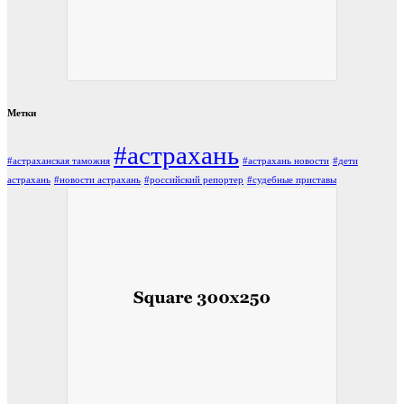
Метки
#астрахань
#астраханская таможня
#астрахань новости
#дети
астрахань
#новости астрахань
#российский репортер
#судебные приставы