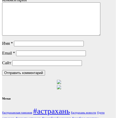
Имя
*
Email
*
Сайт
Метки
#астрахань
#астраханская таможня
#астрахань новости
#дети