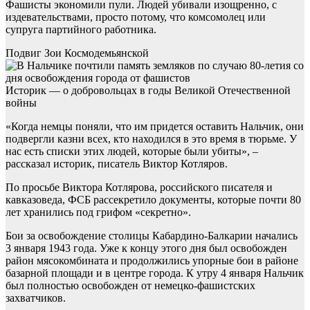
Фашисты экономили пули. Людей убивали изощренно, с
издевательствами, просто потому, что комсомолец или
супруга партийного работника.
Подвиг Зои Космодемьянской
Историк — о добровольцах в годы Великой Отечественной
войны
«Когда немцы поняли, что им придется оставить Нальчик, они
подвергли казни всех, кто находился в это время в тюрьме. У
нас есть списки этих людей, которые были убиты», –
рассказал историк, писатель Виктор Котляров.
По просьбе Виктора Котлярова, российского писателя и
кавказоведа, ФСБ рассекретило документы, которые почти 80
лет хранились под грифом «секретно».
Бои за освобождение столицы Кабардино-Балкарии начались
3 января 1943 года. Уже к концу этого дня был освобожден
район мясокомбината и продолжились упорные бои в районе
базарной площади и в центре города. К утру 4 января Нальчик
был полностью освобожден от немецко-фашистских
захватчиков.