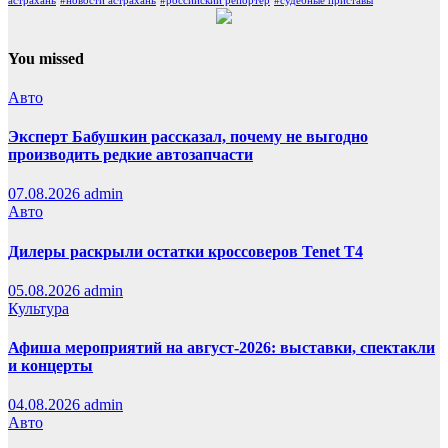
астрахань
#новости астрахань
#российский репортер
#судебные приставы
You missed
Авто
Эксперт Бабушкин рассказал, почему не выгодно
производить редкие автозапчасти
07.08.2026
admin
Авто
Дилеры раскрыли остатки кроссоверов Tenet T4
05.08.2026
admin
Культура
Афиша мероприятий на август-2026: выставки, спектакли
и концерты
04.08.2026
admin
Авто