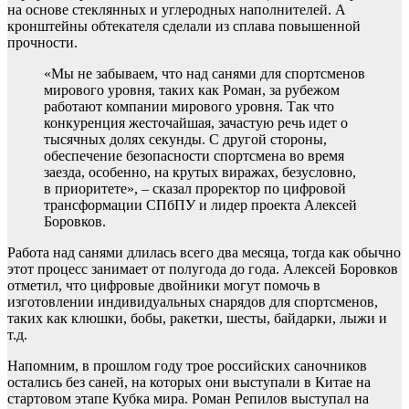
на основе стеклянных и углеродных наполнителей. А
кронштейны обтекателя сделали из сплава повышенной
прочности.
«Мы не забываем, что над санями для спортсменов
мирового уровня, таких как Роман, за рубежом
работают компании мирового уровня. Так что
конкуренция жесточайшая, зачастую речь идет о
тысячных долях секунды. С другой стороны,
обеспечение безопасности спортсмена во время
заезда, особенно, на крутых виражах, безусловно,
в приоритете», – сказал проректор по цифровой
трансформации СПбПУ и лидер проекта Алексей
Боровков.
Работа над санями длилась всего два месяца, тогда как обычно
этот процесс занимает от полугода до года. Алексей Боровков
отметил, что цифровые двойники могут помочь в
изготовлении индивидуальных снарядов для спортсменов,
таких как клюшки, бобы, ракетки, шесты, байдарки, лыжи и
т.д.
Напомним, в прошлом году трое российских саночников
остались без саней, на которых они выступали в Китае на
стартовом этапе Кубка мира. Роман Репилов выступал на