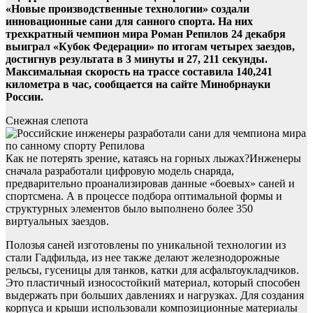
«Новые производственные технологии» создали
инновационные сани для санного спорта. На них
трехкратный чемпион мира Роман Репилов 24 декабря
выиграл «Кубок Федерации» по итогам четырех заездов,
достигнув результата в 3 минуты и 27, 211 секунды.
Максимальная скорость на трассе составила 140,241
километра в час, сообщается на сайте Минобрнауки
России.
Снежная слепота
Как не потерять зрение, катаясь на горных лыжах?Инженеры
сначала разработали цифровую модель снаряда,
предварительно проанализировав данные «боевых» саней и
спортсмена. А в процессе подбора оптимальной формы и
структурных элементов было выполнено более 350
виртуальных заездов.
Полозья саней изготовлены по уникальной технологии из
стали Гадфильда, из нее также делают железнодорожные
рельсы, гусеницы для танков, катки для асфальтоукладчиков.
Это пластичный износостойкий материал, который способен
выдержать при больших давлениях и нагрузках. Для создания
корпуса и крыши использовали композиционные материалы