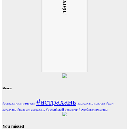
Метки
#астрахань
#астраханская таможня
#астрахань новости
#дети
астрахань
#новости астрахань
#российский репортер
#судебные приставы
You missed