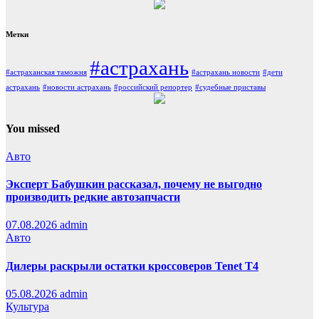
Метки
#астрахань
#астраханская таможня
#астрахань новости
#дети
астрахань
#новости астрахань
#российский репортер
#судебные приставы
You missed
Авто
Эксперт Бабушкин рассказал, почему не выгодно
производить редкие автозапчасти
07.08.2026
admin
Авто
Дилеры раскрыли остатки кроссоверов Tenet T4
05.08.2026
admin
Культура