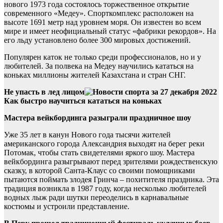
нового 1973 года состоялось торжественное открытие
современного «Медеу». Спорткомплекс расположен на
высоте 1691 метр над уровнем моря. Он известен во всем
мире и имеет неофициальный статус «фабрики рекордов». На
его льду установлено более 300 мировых достижений.
Популярен каток не только среди профессионалов, но и у
любителей. За полвека на Медеу научились кататься на
коньках миллионы жителей Казахстана и стран СНГ.
Не упасть в лед лицом
Как быстро научиться кататься на коньках
Мастера вейкбординга разыграли праздничное шоу
Уже 35 лет в канун Нового года тысячи жителей
американского города Александрия выходят на берег реки
Потомак, чтобы стать свидетелями яркого шоу. Мастера
вейкбординга разыгрывают перед зрителями рождественскую
сказку, в которой Санта-Клаус со своими помощниками
пытаются поймать злодея Гринча – похитителя праздника. Эта
традиция возникла в 1987 году, когда несколько любителей
водных лыж ради шутки переоделись в карнавальные
костюмы и устроили представление.