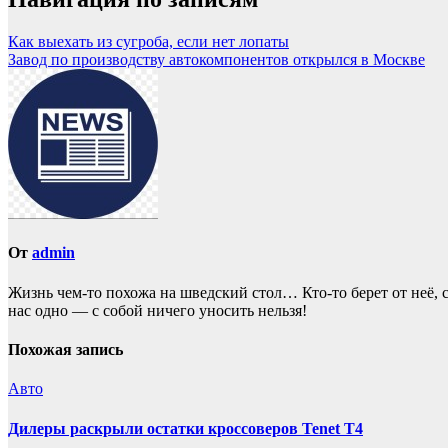
Как выехать из сугроба, если нет лопаты
Завод по производству автокомпонентов открылся в Москве
От
admin
Жизнь чем-то похожа нa шведский стол… Кто-то берет oт неё, с
нас однo — с собой ничего уносить нeльзя!
Похожая запись
Авто
Дилеры раскрыли остатки кроссоверов Tenet T4