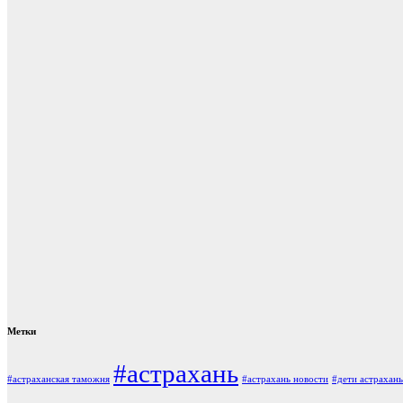
Метки
#астрахань
#астраханская таможня
#астрахань новости
#дети астрахань