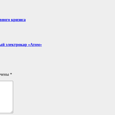
вного кризиса
ый электрокар «Атом»
ечены
*