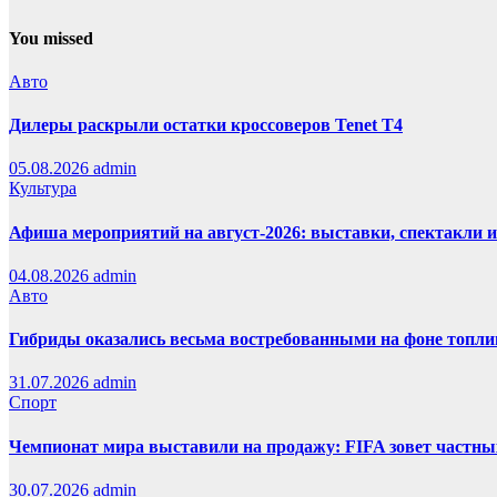
You missed
Авто
Дилеры раскрыли остатки кроссоверов Tenet T4
05.08.2026
admin
Культура
Афиша мероприятий на август-2026: выставки, спектакли 
04.08.2026
admin
Авто
Гибриды оказались весьма востребованными на фоне топли
31.07.2026
admin
Спорт
Чемпионат мира выставили на продажу: FIFA зовет частны
30.07.2026
admin