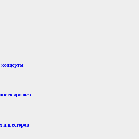
и концерты
вного кризиса
х инвесторов