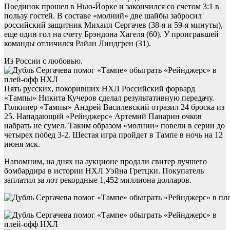
Поединок прошел в Нью-Йорке и закончился со счетом 3:1 в
пользу гостей. В составе «молний» две шайбы забросил
российский защитник Михаил Сергачев (38-я и 59-я минуты),
еще один гол на счету Брэндона Хагеля (60). У проигравшей
команды отличился Райан Линдгрен (31).
Из России с любовью.
Пять русских, покоривших НХЛ Российский форвард
«Тампы» Никита Кучеров сделал результативную передачу.
Голкипер «Тампы» Андрей Василевский отразил 24 броска из
25. Нападающий «Рейнджерс» Артемий Панарин очков
набрать не сумел. Таким образом «молнии» повели в серии до
четырех побед 3-2. Шестая игра пройдет в Тампе в ночь на 12
июня мск.
Напомним, на днях на аукционе продали свитер лучшего
бомбардира в истории НХЛ Уэйна Гретцки. Покупатель
заплатил за лот рекордные 1,452 миллиона долларов.