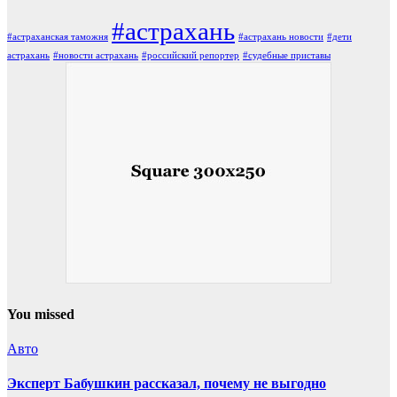
#астрахань
#астраханская таможня
#астрахань новости
#дети
астрахань
#новости астрахань
#российский репортер
#судебные приставы
You missed
Авто
Эксперт Бабушкин рассказал, почему не выгодно