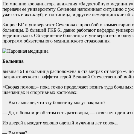
По мнению координатора движения «За достойную медицину» А
передачи ее университету Сеченова напоминает ситуацию с уж
уже есть и яхт-клуб, и гостиница, и другие немедицинские об
Запрос
БГ
в университет Сеченова с просьбой о комментарии 
больницы. В бывшей ГКБ 61 давно работают кафедры университ
медицинского. Объединение больницы и университета в одну с
программ обязательного медицинского страхования.
Больница
Бывшая 61-я больница расположена в ста метрах от метро «Спо
патриотического граффити герой Великой Отечественной войны 
«Скорая помощь» пока точно продолжает возить туда больных:
шлепанцах и спортивных костюмах:
— Вы слышали, что эту больницу могут закрыть?
— Да, в больнице об этом есть разговоры, — отвечает один из н
Из дверей выходит хорошо одетый мужчина лет сорока.
— Вы врач?