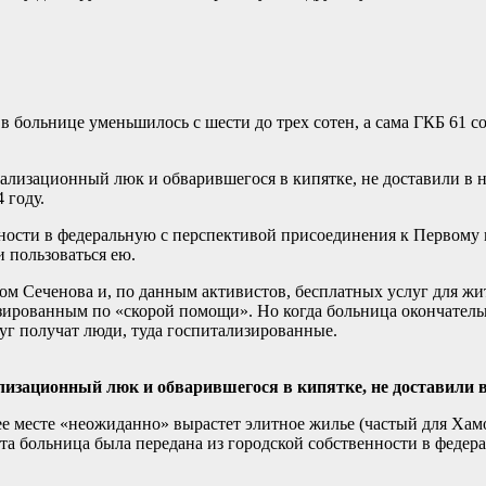
 больнице уменьшилось с шести до трех сотен, а сама ГКБ 61 с
ализационный люк и обварившегося в кипятке, не доставили в н
 году.
енности в федеральную с перспективой присоединения к Первому
 пользоваться ею.
ом Сеченова и, по данным активистов, бесплатных услуг для жи
ованным по «скорой помощи». Но когда больница окончательно
слуг получат люди, туда госпитализированные.
изационный люк и обварившегося в кипятке, не доставили в
 ее месте «неожиданно» вырастет элитное жилье (частый для Ха
та больница была передана из городской собственности в федера