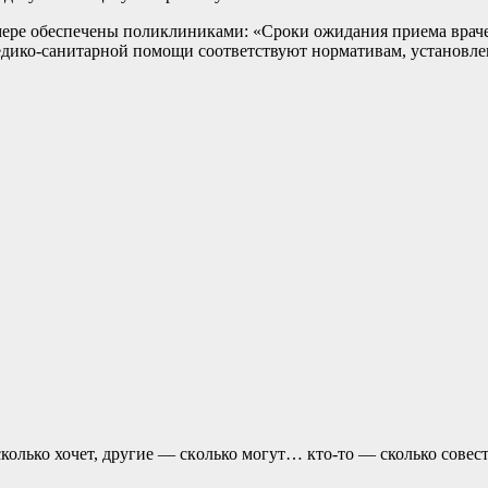
ере обеспечены поликлиниками: «Сроки ожидания приема враче
едико-санитарной помощи соответствуют нормативам, установл
колько хочет, другие — скoлько могут… кто-то — сколько совест