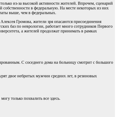
олько из-за высокой активности жителей. Впрочем, сценарий
й собственности в федеральную. На месте некоторых из них
платы выше, чем в федеральных.
о Алексея Громова, жители зря опасаются присоединения
ких баз по неврологии, работает много сотрудников Первого
иверситета, а жителей продолжат принимать в рамках
тированным. С соседнего дома на больницу смотрит с большого
курят двое небритых мужчин средних лет, в резиновых
 могу только похвалить все здесь.