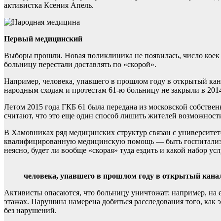
активистка Ксения Апель.
Первый медицинский
Выборы прошли. Новая поликлиника не появилась, число коек в
больницу перестали доставлять по «скорой».
Например, человека, упавшего в прошлом году в открытый кан
народным сходам и протестам 61-ю больницу не закрыли в 2014
Летом 2015 года ГКБ 61 была передана из московской собств
считают, что это еще один способ лишить жителей возможности
В Хамовниках ряд медицинских структур связан с университет
квалифицированную медицинскую помощь — быть госпитализир
неясно, будет ли вообще «скорая» туда ездить и какой набор у
человека, упавшего в прошлом году в открытый канал
Активисты опасаются, что больницу уничтожат: например, на
этажах. Парушина намерена добиться расследования того, как э
без нарушений.