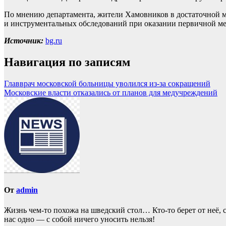
По мнению департамента, жители Хамовников в достаточной м
и инструментальных обследований при оказании первичной м
Источник:
bg.ru
Навигация по записям
Главврач московской больницы уволился из-за сокращений
Московские власти отказались от планов для медучреждений
От
admin
Жизнь чем-то похожа нa шведский стол… Кто-то берет oт неё, с
нас однo — с собой ничего уносить нeльзя!