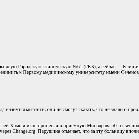
ывшую Городскую клиническую №61 (ГКБ), а сейчас — Клиничес
соединить к Первому медицинскому университету имени Сеченов
да начнутся митинги, они не смогут сказать, что не знали о пр
лей Хамовников принесли в приемную Минздрава 50 тысяч подп
, через Change.org. Парушина отмечает, что за эту больницу вп