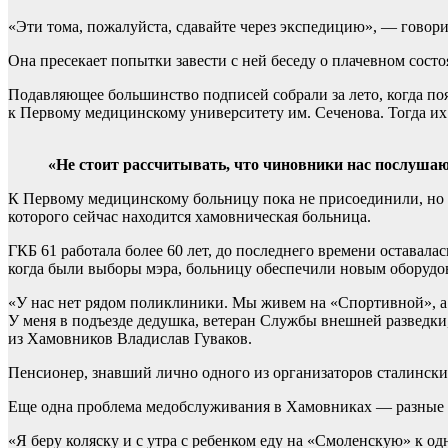
«Эти тома, пожалуйста, сдавайте через экспедицию», — говор
Она пресекает попытки завести с ней беседу о плачевном сос
Подавляющее большинство подписей собрали за лето, когда п
к Первому медицинскому университету им. Сеченова. Тогда их
«Не стоит рассчитывать, что чиновники нас послушают,
К Первому медицинскому больницу пока не присоединили, но 
которого сейчас находится хамовническая больница.
ГКБ 61 работала более 60 лет, до последнего времени остава
когда были выборы мэра, больницу обеспечили новым оборудо
«У нас нет рядом поликлиники. Мы живем на «Спортивной», а
У меня в подъезде дедушка, ветеран Службы внешней разведки, 
из Хамовников Владислав Гуваков.
Пенсионер, знавший лично одного из организаторов сталински
Еще одна проблема медобслуживания в Хамовниках — разные в
«Я беру коляску и с утра с ребенком еду на «Смоленскую» к о