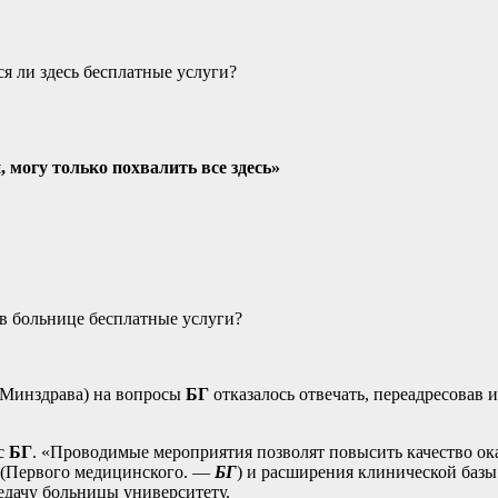
я ли здесь бесплатные услуги?
, могу только похвалить все здесь»
 в больнице бесплатные услуги?
 Минздрава) на вопросы
БГ
отказалось отвечать, переадресовав
ос
БГ
. «Проводимые мероприятия позволят повысить качество о
 (Первого медицинского. —
БГ
) и расширения клинической баз
дачу больницы университету.