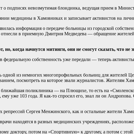
ит о подписях невозмутимая блондинка, ведущая прием в Минист
тоянии медицины в Хамовниках и записывает активистов на лич
оявилась информация о передаче больницы из городской собств
 отнесли в приемную Дмитрия Медведева — обращение жителей о
 но, когда начнутся митинги, они не смогут сказать, что не 
в федеральную собственность уже передали — теперь активисты
лась одной из немногих многопрофильных больниц для жителей Ц
ванием, посмотреть на которое звали журналистов. Жителям Ха
 ближайшая поликлиника — на Плющихе, то есть на «Смоленско
ему уже 103 года. Я как-то спросил его, знал ли он Андропова.
х репрессий Сергея Менжинского, как и остальные жители Хамовн
рачи находятся в разных медицинских учреждениях, расположен
дному доктору, потом на «Спортивную» к другому, а потом с эт