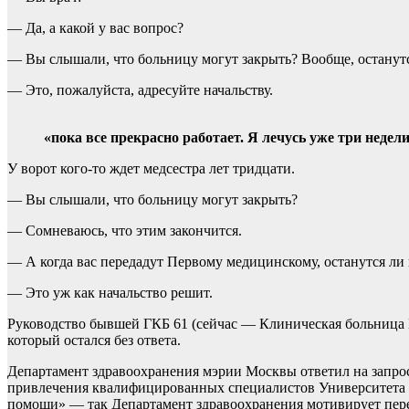
— Да, а какой у вас вопрос?
— Вы слышали, что больницу могут закрыть? Вообще, останутс
— Это, пожалуйста, адресуйте начальству.
«пока все прекрасно работает. Я лечусь уже три недели
У ворот кого-то ждет медсестра лет тридцати.
— Вы слышали, что больницу могут закрыть?
— Сомневаюсь, что этим закончится.
— А когда вас передадут Первому медицинскому, останутся ли
— Это уж как начальство решит.
Руководство бывшей ГКБ 61 (сейчас — Клиническая больница
который остался без ответа.
Департамент здравоохранения мэрии Москвы ответил на запр
привлечения квалифицированных специалистов Университета
помощи» — так Департамент здравоохранения мотивирует пере