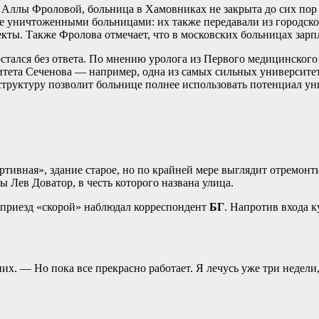
ллы Фроловой, больница в Хамовниках не закрыта до сих пор т
е уничтоженными больницами: их также передавали из городско
ъекты. Также Фролова отмечает, что в московских больницах зар
остался без ответа. По мнению уролога из Первого медицинског
ета Сеченова — например, одна из самых сильных университетс
труктуру позволит больнице полнее использовать потенциал ун
ртивная», здание старое, но по крайней мере выглядит отремон
Лев Доватор, в честь которого названа улица.
 приезд «скорой» наблюдал корреспондент
БГ
. Напротив входа 
их. — Но пока все прекрасно работает. Я лечусь уже три недели,