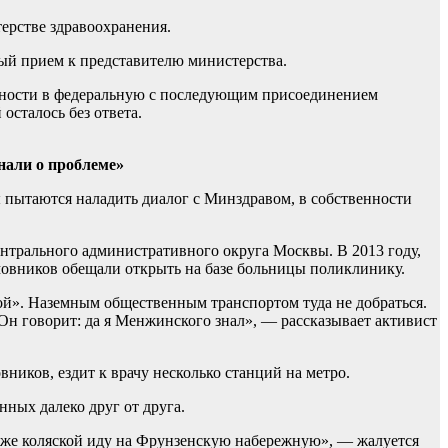
ерстве здравоохранения.
ный прием к представителю министерства.
енности в федеральную с последующим присоединением
сталось без ответа.
знали о проблеме»
 пытаются наладить диалог с Минздравом, в собственности
ентрального административного округа Москвы. В 2013 году,
мовников обещали открыть на базе больницы поликлинику.
й». Наземным общественным транспортом туда не добраться.
 Он говорит: да я Менжинского знал», — рассказывает активист
иков, ездит к врачу несколько станций на метро.
ных далеко друг от друга.
ой же коляской иду на Фрунзенскую набережную», — жалуется