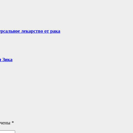
рсальное лекарство от рака
м Зика
ечены
*