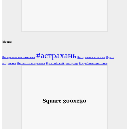
Метки
#астрахань
#астраханская таможня
#астрахань новости
#дети
астрахань
#новости астрахань
#российский репортер
#судебные приставы