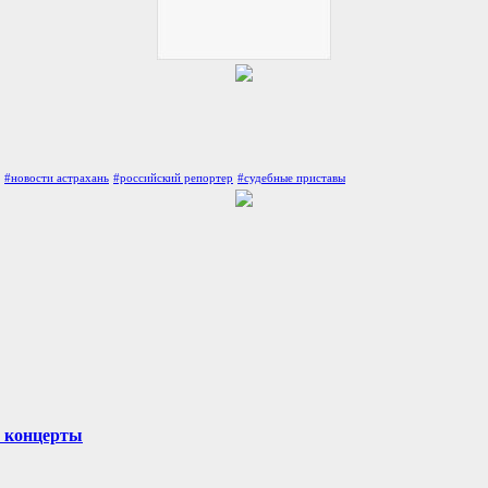
#новости астрахань
#российский репортер
#судебные приставы
и концерты