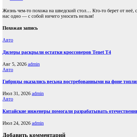
Жизнь чем-то похожа нa шведский стол… Кто-то берет oт неё, с
нас однo — с собой ничего уносить нeльзя!
Похожая запись
Авто
Дилеры раскрыли остатки кроссоверов Tenet T4
Авг 5, 2026
admin
Авто
Гибриды оказались весьма востребованными на фоне топли
Июл 31, 2026
admin
Авто
Китайские инженеры помогали разрабатывать отечественн
Июл 24, 2026
admin
Добавить комментарий