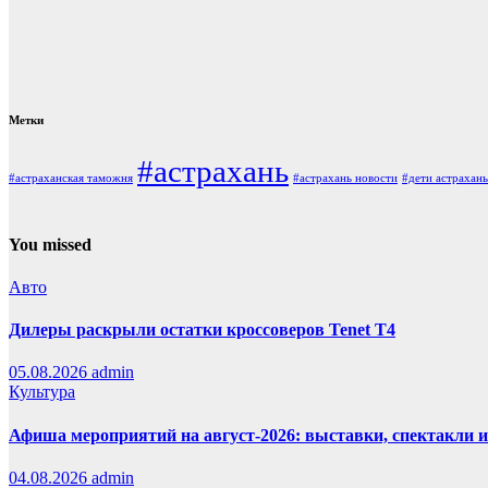
Метки
#астрахань
#астраханская таможня
#астрахань новости
#дети астрахань
You missed
Авто
Дилеры раскрыли остатки кроссоверов Tenet T4
05.08.2026
admin
Культура
Афиша мероприятий на август-2026: выставки, спектакли 
04.08.2026
admin