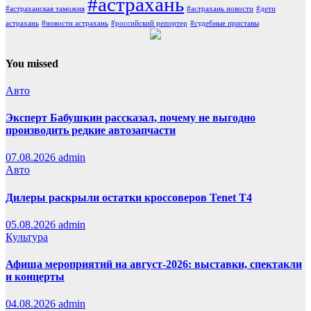
#астрахань
#астраханская таможня
#астрахань новости
#дети
астрахань
#новости астрахань
#российский репортер
#судебные приставы
You missed
Авто
Эксперт Бабушкин рассказал, почему не выгодно
производить редкие автозапчасти
07.08.2026
admin
Авто
Дилеры раскрыли остатки кроссоверов Tenet T4
05.08.2026
admin
Культура
Афиша мероприятий на август-2026: выставки, спектакли
и концерты
04.08.2026
admin