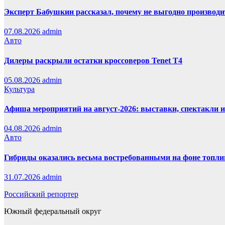
Эксперт Бабушкин рассказал, почему не выгодно производи
07.08.2026
admin
Авто
Дилеры раскрыли остатки кроссоверов Tenet T4
05.08.2026
admin
Культура
Афиша мероприятий на август-2026: выставки, спектакли 
04.08.2026
admin
Авто
Гибриды оказались весьма востребованными на фоне топли
31.07.2026
admin
Российский репортер
Южный федеральный округ