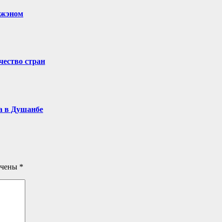
Чжэном
чество стран
а в Душанбе
ечены
*