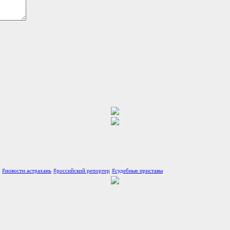
#новости астрахань
#российский репортер
#судебные приставы