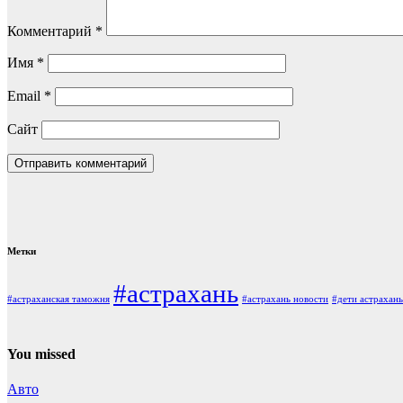
Комментарий
*
Имя
*
Email
*
Сайт
Метки
#астрахань
#астраханская таможня
#астрахань новости
#дети астрахань
You missed
Авто