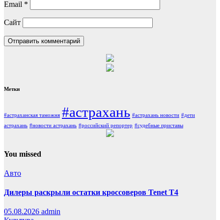
Email
*
Сайт
Метки
#астрахань
#астраханская таможня
#астрахань новости
#дети
астрахань
#новости астрахань
#российский репортер
#судебные приставы
You missed
Авто
Дилеры раскрыли остатки кроссоверов Tenet T4
05.08.2026
admin