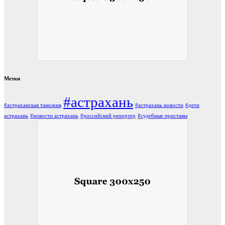
Метки
#астрахань
#астраханская таможня
#астрахань новости
#дети
астрахань
#новости астрахань
#российский репортер
#судебные приставы