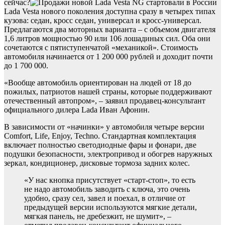
сейчас?
Lada Vesta нового поколения доступна сразу в четырех типах
кузова: седан, кросс седан, универсал и кросс-универсал.
Предлагаются два моторных варианта – с объемом двигателя
1,6 литров мощностью 90 или 106 лошадиных сил. Оба они
сочетаются с пятиступенчатой «механикой». Стоимость
автомобиля начинается от 1 200 000 рублей и доходит почти
до 1 700 000.
«Вообще автомобиль ориентирован на людей от 18 до
пожилых, патриотов нашей страны, которые поддерживают
отечественный автопром», – заявил продавец-консультант
официального дилера Lada Иван Афонин.
В зависимости от «начинки» у автомобиля четыре версии
Comfort, Life, Enjoy, Techno. Стандартная комплектация
включает полностью светодиодные фары и фонари, две
подушки безопасности, электропривод и обогрев наружных
зеркал, кондиционер, дисковые тормоза задних колес.
«У нас кнопка присутствует «старт-стоп», то есть
не надо автомобиль заводить с ключа, это очень
удобно, сразу сел, завел и поехал, в отличие от
предыдущей версии используются мягкие детали,
мягкая панель, не дребезжит, не шумит», –