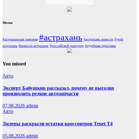
Метки
#астрахань
#астраханская таможня
#астрахань новости
#дети
астрахань
#новости астрахань
#российский репортер
#судебные приставы
You missed
Авто
Эксперт Бабушкин рассказал, почему не выгодно
производить редкие автозапчасти
07.08.2026
admin
Авто
Дилеры раскрыли остатки кроссоверов Tenet T4
05.08.2026
admin