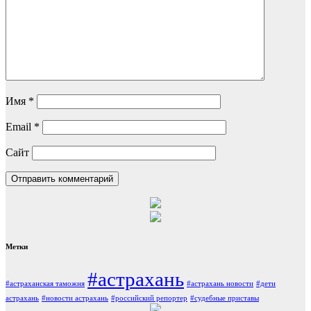
Имя
*
Email
*
Сайт
Метки
#астрахань
#астраханская таможня
#астрахань новости
#дети
астрахань
#новости астрахань
#российский репортер
#судебные приставы