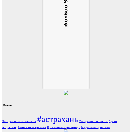
Метки
#астрахань
#астраханская таможня
#астрахань новости
#дети
астрахань
#новости астрахань
#российский репортер
#судебные приставы