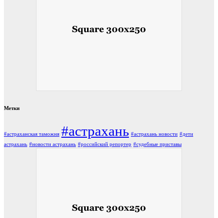
Метки
#астрахань
#астраханская таможня
#астрахань новости
#дети
астрахань
#новости астрахань
#российский репортер
#судебные приставы