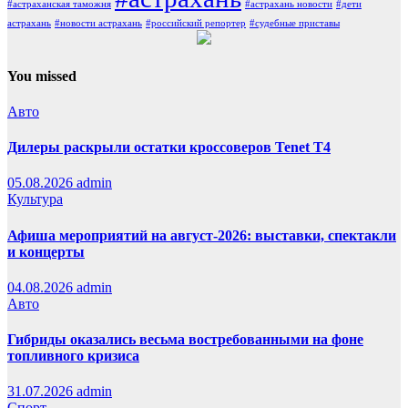
#астраханская таможня
#астрахань новости
#дети
астрахань
#новости астрахань
#российский репортер
#судебные приставы
You missed
Авто
Дилеры раскрыли остатки кроссоверов Tenet T4
05.08.2026
admin
Культура
Афиша мероприятий на август-2026: выставки, спектакли
и концерты
04.08.2026
admin
Авто
Гибриды оказались весьма востребованными на фоне
топливного кризиса
31.07.2026
admin
Спорт