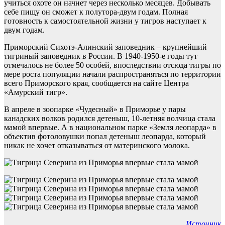
учиться охоте он начнет через несколько месяцев. Добывать
себе пищу он сможет к полутора-двум годам. Полная
готовность к самостоятельной жизни у тигров наступает к
двум годам.
Приморский Сихотэ-Алинский заповедник – крупнейший
тигриный заповедник в России. В 1940-1950-е годы тут
отмечалось не более 50 особей, впоследствии отсюда тигры по
мере роста популяции начали распространяться по территории
всего Приморского края, сообщается на сайте Центра
«Амурский тигр».
В апреле в зоопарке «Чудесный» в Приморье у пары
канадских волков родился детеныш, 10-летняя волчица стала
мамой впервые. А в национальном парке «Земля леопарда» в
объектив фотоловушки попал детеныш леопарда, который
никак не хочет отказываться от материнского молока.
Источник