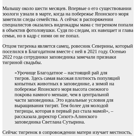
Малышу около шести месяцев. Впервые о его существовании
зоологи узнали в марте, когда на побережье Японского моря
заметили следы семейства. А сейчас в распоряжении
специалистов оказались видеокадры мама с тигренком попали
в объектив фотоловушки. Судя по следам, их навещает и глава
семьи, но в кадр с ними он не попал.
Отцом тигренка является самец, ровесник Северины, который
поселился в Благодатном вместе с ней в 2021 году. Осенью
2022 года сотрудники заповедника замечали признаки
тигриной свадьбы.
«Урочище Благодатное – настоящий рай для
тигров. Здесь самая высокая плотность популяций
копытных животных в заповеднике, а зимой на
побережье Японского моря высота снежного
покрова намного меньше, чем в центральной
части заповедника. Это идеальные условия для
выращивания тигрят. Тем более для молодой
тигрицы, которая в первый раз стала мамой», –
рассказала директор Сихотэ-Алинского
заповедника Светлана Сутырина.
Сейчас тигренок в сопровождении матери изучает местность,