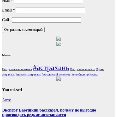
Имя
*
Email
*
Сайт
Метки
#астрахань
#астраханская таможня
#астрахань новости
#дети
астрахань
#новости астрахань
#российский репортер
#судебные приставы
You missed
Авто
Эксперт Бабушкин рассказал, почему не выгодно
производить редкие автозапчасти