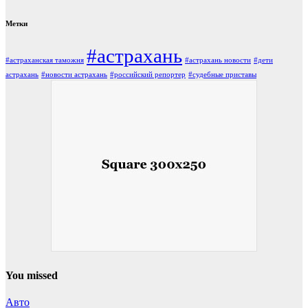
Метки
#астрахань
#астраханская таможня
#астрахань новости
#дети
астрахань
#новости астрахань
#российский репортер
#судебные приставы
You missed
Авто