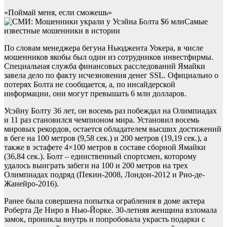
«Поймай меня, если сможешь»
Самые
известные мошенники в истории
По словам менеджера бегуна Ньюджента Уокера, в числе
мошенников якобы был один из сотрудников инвестфирмы.
Специальная служба финансовых расследований Ямайки
завела дело по факту исчезновения денег SSL. Официально о
потерях Болта не сообщается, а, по инсайдерской
информации, они могут превышать 6 млн долларов.
Усэйну Болту 36 лет, он восемь раз побеждал на Олимпиадах
и 11 раз становился чемпионом мира. Установил восемь
мировых рекордов, остается обладателем высших достижений
в беге на 100 метров (9,58 сек.) и 200 метров (19,19 сек.), а
также в эстафете 4×100 метров в составе сборной Ямайки
(36,84 сек.). Болт – единственный спортсмен, которому
удалось выиграть забеги на 100 и 200 метров на трех
Олимпиадах подряд (Пекин-2008, Лондон-2012 и Рио-де-
Жанейро-2016).
Ранее была совершена попытка ограбления в доме актера
Роберта Де Ниро в Нью-Йорке. 30-летняя женщина взломала
замок, проникла внутрь и попробовала украсть подарки с