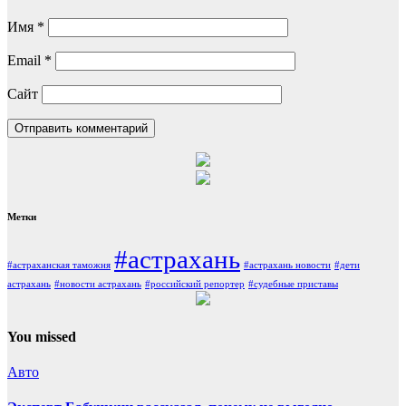
Имя
*
Email
*
Сайт
Метки
#астрахань
#астраханская таможня
#астрахань новости
#дети
астрахань
#новости астрахань
#российский репортер
#судебные приставы
You missed
Авто