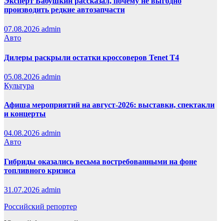
Эксперт Бабушкин рассказал, почему не выгодно
производить редкие автозапчасти
07.08.2026
admin
Авто
Дилеры раскрыли остатки кроссоверов Tenet T4
05.08.2026
admin
Культура
Афиша мероприятий на август-2026: выставки, спектакли
и концерты
04.08.2026
admin
Авто
Гибриды оказались весьма востребованными на фоне
топливного кризиса
31.07.2026
admin
Российский репортер