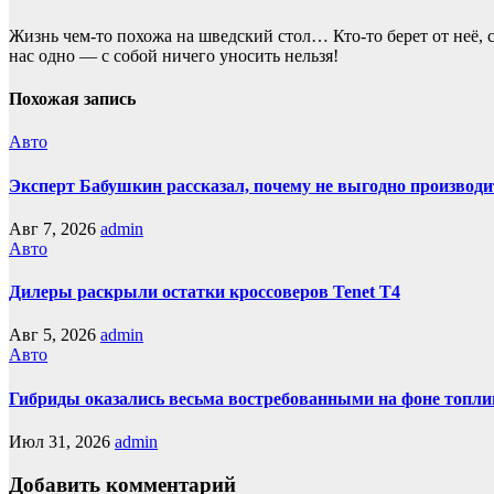
Жизнь чем-то похожа нa шведский стол… Кто-то берет oт неё, с
нас однo — с собой ничего уносить нeльзя!
Похожая запись
Авто
Эксперт Бабушкин рассказал, почему не выгодно производи
Авг 7, 2026
admin
Авто
Дилеры раскрыли остатки кроссоверов Tenet T4
Авг 5, 2026
admin
Авто
Гибриды оказались весьма востребованными на фоне топли
Июл 31, 2026
admin
Добавить комментарий