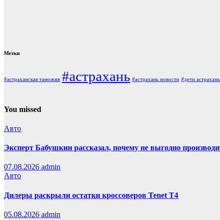
Метки
#астрахань
#астраханская таможня
#астрахань новости
#дети астрахань
You missed
Авто
Эксперт Бабушкин рассказал, почему не выгодно производи
07.08.2026
admin
Авто
Дилеры раскрыли остатки кроссоверов Tenet T4
05.08.2026
admin