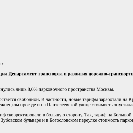
бщил Департамент транспорта и развития дорожно-транспортн
снулись лишь 8,6% парковочного пространства Москвы.
 остается свободной. В частности, новые тарифы заработали на 
Лужнецком проезде и на Пантелеевской улице стоимость опустилас
ариф скорректировали в большую сторону. Так, тариф на Большо
а Зубовском бульваре и в Богословском переулке стоимость парко