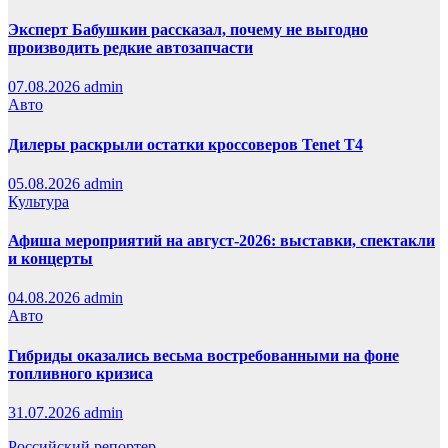
Эксперт Бабушкин рассказал, почему не выгодно
производить редкие автозапчасти
07.08.2026
admin
Авто
Дилеры раскрыли остатки кроссоверов Tenet T4
05.08.2026
admin
Культура
Афиша мероприятий на август-2026: выставки, спектакли
и концерты
04.08.2026
admin
Авто
Гибриды оказались весьма востребованными на фоне
топливного кризиса
31.07.2026
admin
Российский репортер