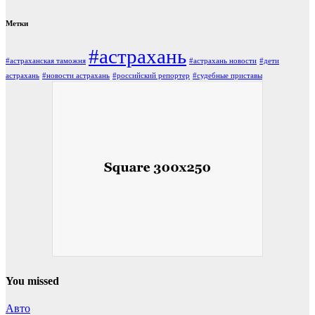
Метки
#астрахань
#астраханская таможня
#астрахань новости
#дети
астрахань
#новости астрахань
#российский репортер
#судебные приставы
You missed
Авто