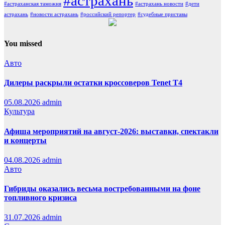
#астрахань
#астраханская таможня
#астрахань новости
#дети
астрахань
#новости астрахань
#российский репортер
#судебные приставы
You missed
Авто
Дилеры раскрыли остатки кроссоверов Tenet T4
05.08.2026
admin
Культура
Афиша мероприятий на август-2026: выставки, спектакли
и концерты
04.08.2026
admin
Авто
Гибриды оказались весьма востребованными на фоне
топливного кризиса
31.07.2026
admin