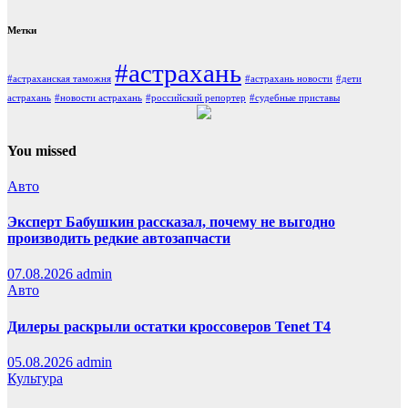
Метки
#астрахань
#астраханская таможня
#астрахань новости
#дети
астрахань
#новости астрахань
#российский репортер
#судебные приставы
You missed
Авто
Эксперт Бабушкин рассказал, почему не выгодно
производить редкие автозапчасти
07.08.2026
admin
Авто
Дилеры раскрыли остатки кроссоверов Tenet T4
05.08.2026
admin
Культура