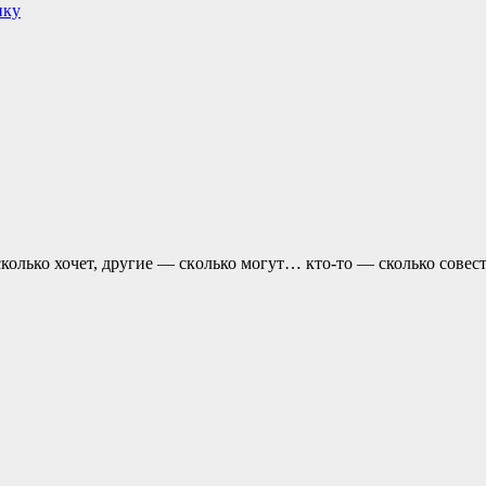
ику
колько хочет, другие — скoлько могут… кто-то — сколько совест