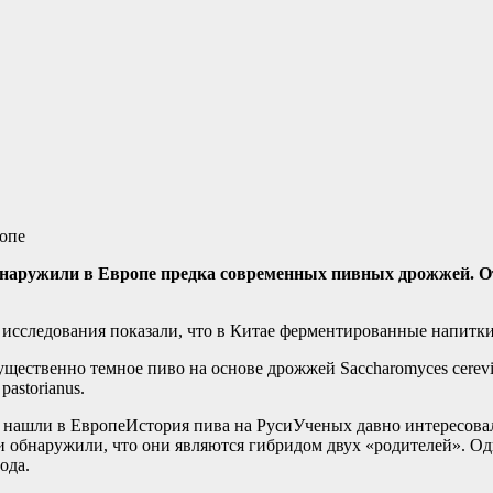
бнаружили в Европе предка современных пивных дрожжей. О
исследования показали, что в Китае ферментированные напитки г
щественно темное пиво на основе дрожжей Saccharomyces cerevis
astorianus.
История пива на РусиУченых давно интересовал
 обнаружили, что они являются гибридом двух «родителей». Один
ода.