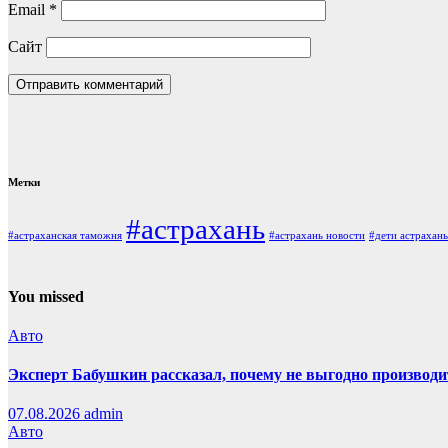
Email
*
Сайт
Метки
#астрахань
#астраханская таможня
#астрахань новости
#дети астрахань
You missed
Авто
Эксперт Бабушкин рассказал, почему не выгодно производи
07.08.2026
admin
Авто