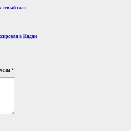
в левый глаз
ксирован в Индии
ечены
*