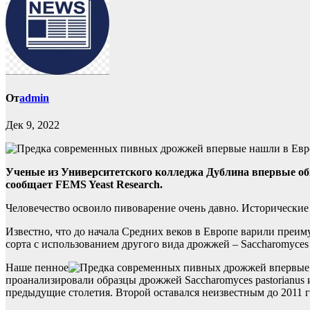
От
admin
Дек 9, 2022
Ученые из Университетского колледжа Дублина впервые о
сообщает FEMS Yeast Research.
Человечество освоило пивоварение очень давно. Исторические 
Известно, что до начала Средних веков в Европе варили преиму
сорта с использованием другого вида дрожжей – Saccharomyces p
Наше пенное
проанализировали образцы дрожжей Saccharomyces pastorianus и
предыдущие столетия. Второй оставался неизвестным до 2011 г