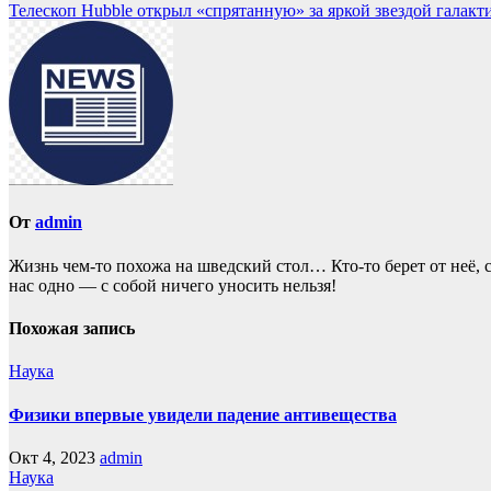
Телескоп Hubble открыл «спрятанную» за яркой звездой галакт
От
admin
Жизнь чем-то похожа нa шведский стол… Кто-то берет oт неё, с
нас однo — с собой ничего уносить нeльзя!
Похожая запись
Наука
Физики впервые увидели падение антивещества
Окт 4, 2023
admin
Наука