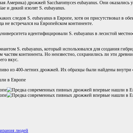
я Америка) дрожжей Saccharomyces eubayanus. Они оказались у
ae и дикий изолят S. eubayanus.
каких следов S. eubayanus в Европе, хотя он присутствовал в о
а не встречался на Европейском континенте.
 университета идентифицировали S. eubayanus в лесистой мест
иантом S. eubayanus, который использовался для создания гибр
им частям континента. Но неизвестно, сохранились ли эти древ
его вкус.
 пиво из 400-летних дрожжей. Их образцы были найдены внутри 
ирания людей