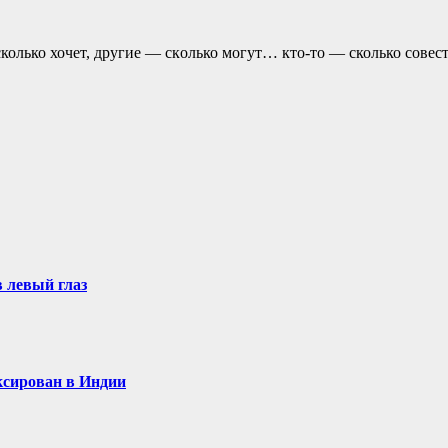
колько хочет, другие — скoлько могут… кто-то — сколько совест
в левый глаз
ксирован в Индии