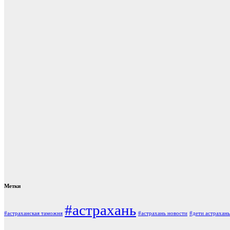
Метки
#астрахань
#астраханская таможня
#астрахань новости
#дети астрахань