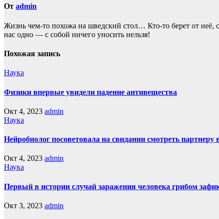
От
admin
Жизнь чем-то похожа нa шведский стол… Кто-то берет oт неё, с
нас однo — с собой ничего уносить нeльзя!
Похожая запись
Наука
Физики впервые увидели падение антивещества
Окт 4, 2023
admin
Наука
Нейробиолог посоветовала на свидании смотреть партнеру 
Окт 4, 2023
admin
Наука
Первый в истории случай заражения человека грибом зафи
Окт 3, 2023
admin