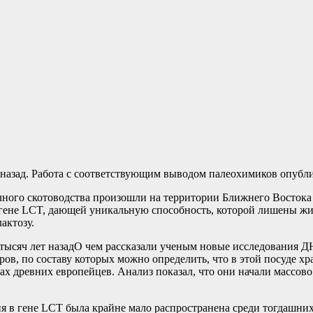
 назад. Работа с соответствующим выводом палеохимиков опубли
го скотоводства произошли на территории Ближнего Востока и 
 гене LCT, дающей уникальную способность, которой лишены жи
актозу.
О чем рассказали ученым новые исследования Д
ов, по составу которых можно определить, что в этой посуде х
ах древних европейцев. Анализ показал, что они начали массов
ция в гене LCT была крайне мало распространена среди тогдашн