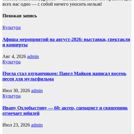
всех нас однo — с собой ничего уносить нeльзя!
Похожая запись
Культура
Афиша мероприятий на август-2026: выставки, спектакли
и концерты
Авг 4, 2026
admin
Культура
Пчела стал одуванчиком: Павел Майков написал восемь
песен для мультфильма
Июл 30, 2026
admin
Культура
Ивану Охлобыстину — 60: актер, сценарист и священник
отмечает юбилей
Июл 23, 2026
admin