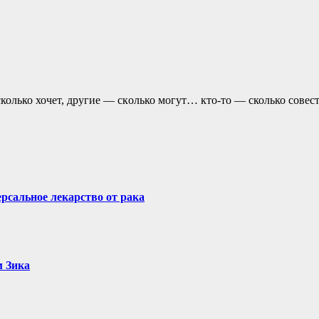
колько хочет, другие — скoлько могут… кто-то — сколько совест
рсальное лекарство от рака
м Зика