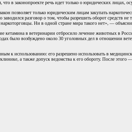
ом, что в законопроекте речь идет только о юридических лицах,
кон позволяет только юридическим лицам закупать наркотическ
но заводился разговор о том, чтобы разрешить оборот средств н
 наркоторговцы. Ни в одной стране мира такого нет», — объясни
ние кетамина в ветеринарии отбросило лечение животных в Росси
годах было возбуждено около 30 уголовных дел в отношении вет
ным к использованию: его разрешено использовать в медицински
линике, а также допуск ведомства к его обороту. После этого 