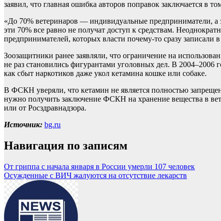
заявил, что главная ошибка авторов поправок заключается в т
«До 70% ветеринаров — индивидуальные предприниматели, а за
эти 70% все равно не получат доступ к средствам. Неоднократ
предпринимателей, которых власти почему-то сразу записали в
Зоозащитники ранее заявляли, что ограничение на использова
не раз становились фигурантами уголовных дел. В 2004–2006 
как сбыт наркотиков даже укол кетамина кошке или собаке.
В ФСКН уверяли, что кетамин не является полностью запрещен
нужно получить заключение ФСКН на хранение вещества в ветк
или от Росздравнадзора.
Источник:
bg.ru
Навигация по записям
От гриппа с начала января в России умерли 107 человек
Осужденные с ВИЧ жалуются на отсутствие лекарств