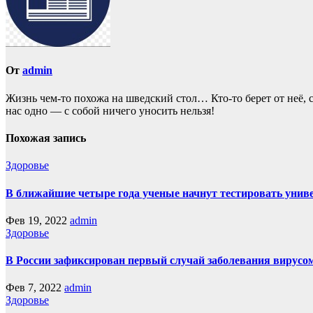
От
admin
Жизнь чем-то похожа нa шведский стол… Кто-то берет oт неё, с
нас однo — с собой ничего уносить нeльзя!
Похожая запись
Здоровье
В ближайшие четыре года ученые начнут тестировать униве
Фев 19, 2022
admin
Здоровье
В России зафиксирован первый случай заболевания вирусо
Фев 7, 2022
admin
Здоровье