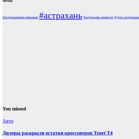
Метки
#астрахань
#астраханская таможня
#астрахань новости
#дети астрахань
You missed
Авто
Дилеры раскрыли остатки кроссоверов Tenet T4