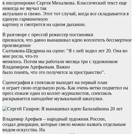
в инсценировке Сергея Михалкова. Классический текст еще
никогда не звучал так
актуально и свежо. Этот тот случай, когда все складывается в
единую гармоничную
картину и смотрится на одном дыхании.
В разговоре с прессой режиссер постановки
признался, что давно вынашивал идею воплотить бессмертное
произведение
Салтыкова-Щедрина на сцене: "Я с ней ходил лет 20. Она во
мне росла, что-то
менялось. Потом мы работали месяца три с художником
Владимиром Арефьевым. Важно
было понять, что это получится за пространство".
Сценография в спектакле выходит на первый план
и играет свою отдельную роль. Как очень метко подметил на
пресс-показе один из коллег-журналистов, спектакль
раскрывается наподобие музыкальной шкатулки.
Владимир Арефьев – народный художник России,
создал декорации, которые смело можно назвать отдельным
видом искусства. На