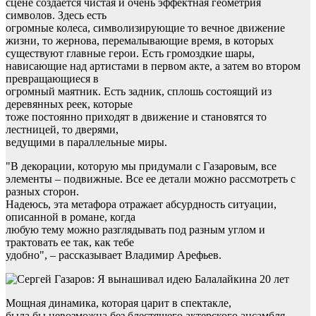
сцене создается чистая и очень эффектная геометрия
символов. Здесь есть
огромные колеса, символизирующие то вечное движение
жизни, то жернова, перемалывающие время, в которых
существуют главные герои. Есть громоздкие шары,
нависающие над артистами в первом акте, а затем во втором
превращающиеся в
огромный маятник. Есть задник, сплошь состоящий из
деревянных реек, которые
тоже постоянно приходят в движение и становятся то
лестницей, то дверями,
ведущими в параллельные миры.
"В декорации, которую мы придумали с Газаровым, все
элементы – подвижные. Все ее детали можно рассмотреть с
разных сторон.
Надеюсь, эта метафора отражает абсурдность ситуации,
описанной в романе, когда
любую тему можно разглядывать под разным углом и
трактовать ее так, как тебе
удобно", – рассказывает Владимир Арефьев.
Мощная динамика, которая царит в спектакле,
была бы невозможна без блестящего актерского ансамбля.