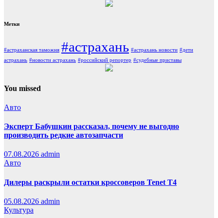
Метки
#астрахань
#астраханская таможня
#астрахань новости
#дети
астрахань
#новости астрахань
#российский репортер
#судебные приставы
You missed
Авто
Эксперт Бабушкин рассказал, почему не выгодно
производить редкие автозапчасти
07.08.2026
admin
Авто
Дилеры раскрыли остатки кроссоверов Tenet T4
05.08.2026
admin
Культура