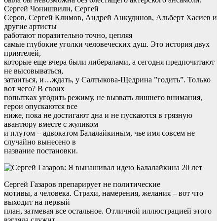
Сергей Чонишвили, Сергей
Серов, Сергей Климов, Андрей Анкудинов, Альберт Хасиев и
другие артисты
работают поразительно точно, цепляя
самые глубокие уголки человеческих душ. Это история двух
приятелей,
которые еще вчера были либералами, а сегодня предпочитают
не высовываться,
затаиться, и…ждать, у Салтыкова-Щедрина ”годить”. Только
вот чего? В своих
попытках угодить режиму, не вызвать лишнего внимания,
герои опускаются все
ниже, пока не достигают дна и не пускаются в грязную
авантюру вместе с жуликом
и плутом – адвокатом Балалайкиным, чье имя совсем не
случайно вынесено в
название постановки.
Сергей Газаров препарирует не политические
мотивы, а человека. Страхи, намерения, желания – вот что
выходит на первый
план, затмевая все остальное. Отличной иллюстрацией этого
взгляда служит