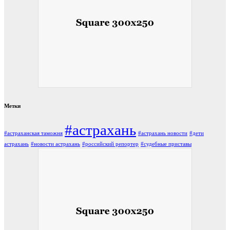
Метки
#астрахань
#астраханская таможня
#астрахань новости
#дети
астрахань
#новости астрахань
#российский репортер
#судебные приставы