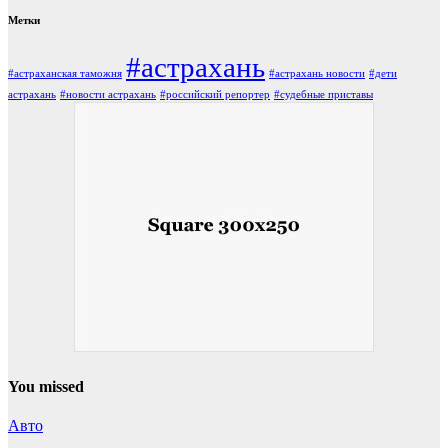
Метки
#астрахань
#астраханская таможня
#астрахань новости
#дети
астрахань
#новости астрахань
#российский репортер
#судебные приставы
You missed
Авто