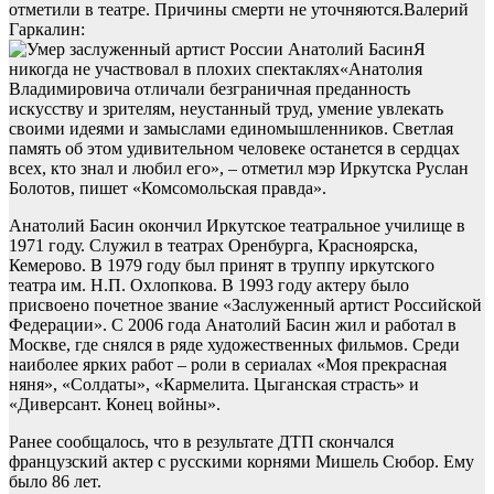
отметили в театре. Причины смерти не уточняются.Валерий
Гаркалин:
Я
никогда не участвовал в плохих спектаклях«Анатолия
Владимировича отличали безграничная преданность
искусству и зрителям, неустанный труд, умение увлекать
своими идеями и замыслами единомышленников. Светлая
память об этом удивительном человеке останется в сердцах
всех, кто знал и любил его», – отметил мэр Иркутска Руслан
Болотов, пишет «Комсомольская правда».
Анатолий Басин окончил Иркутское театральное училище в
1971 году. Служил в театрах Оренбурга, Красноярска,
Кемерово. В 1979 году был принят в труппу иркутского
театра им. Н.П. Охлопкова. В 1993 году актеру было
присвоено почетное звание «Заслуженный артист Российской
Федерации». С 2006 года Анатолий Басин жил и работал в
Москве, где снялся в ряде художественных фильмов. Среди
наиболее ярких работ – роли в сериалах «Моя прекрасная
няня», «Солдаты», «Кармелита. Цыганская страсть» и
«Диверсант. Конец войны».
Ранее сообщалось, что в результате ДТП скончался
французский актер с русскими корнями Мишель Сюбор. Ему
было 86 лет.