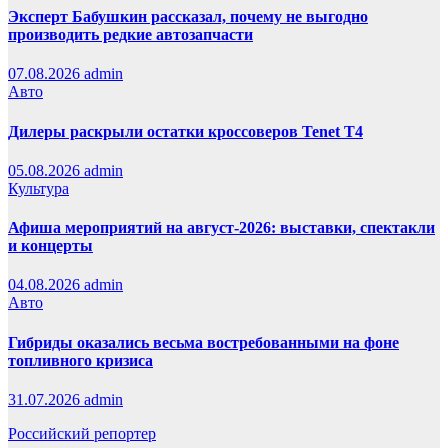
Эксперт Бабушкин рассказал, почему не выгодно
производить редкие автозапчасти
07.08.2026
admin
Авто
Дилеры раскрыли остатки кроссоверов Tenet T4
05.08.2026
admin
Культура
Афиша мероприятий на август-2026: выставки, спектакли
и концерты
04.08.2026
admin
Авто
Гибриды оказались весьма востребованными на фоне
топливного кризиса
31.07.2026
admin
Российский репортер