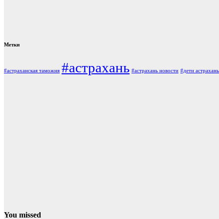
Метки
#астрахань
#астраханская таможня
#астрахань новости
#дети астрахань
You missed