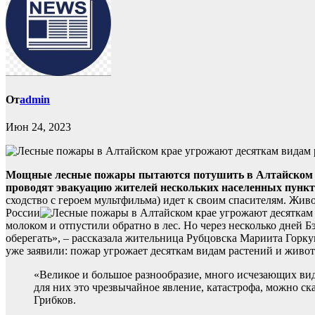
От
admin
Июн 24, 2023
Мощные лесные пожары пытаются потушить в Алтайском кра
проводят эвакуацию жителей нескольких населенных пункт
сходство с героем мультфильма) идет к своим спасителям. Жив
России
молоком и отпустили обратно в лес. Но через несколько дней Бэ
оберегать», – рассказала жительница Рубцовска Мариита Горкун
уже заявили: пожар угрожает десяткам видам растений и живо
«Великое и большое разнообразие, много исчезающих вид
для них это чрезвычайное явление, катастрофа, можно с
Грибков.