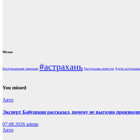
Метки
#астрахань
#астраханская таможня
#астрахань новости
#дети астрахань
You missed
Авто
Эксперт Бабушкин рассказал, почему не выгодно производи
07.08.2026
admin
Авто