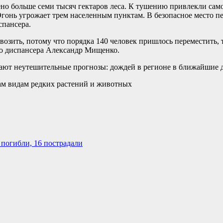
но больше семи тысяч гектаров леса. К тушению привлекли сам
гонь угрожает трем населенным пунктам. В безопасное место п
спансера.
озить, потому что порядка 140 человек пришлось переместить, т
го диспансера Александр Мищенко.
ают неутешительные прогнозы: дождей в регионе в ближайшие д
 погибли, 16 пострадали