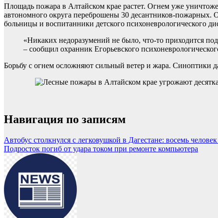
Площадь пожара в Алтайском крае растет. Огнем уже уничтоже
автономного округа переброшены 30 десантников-пожарных. О
больницы и воспитанники детского психоневрологического ди
«Никаких недоразумений не было, что-то приходится подв
– сообщил охранник Егорьевского психоневрологическо
Борьбу с огнем осложняют сильный ветер и жара. Синоптики д
Навигация по записям
Автобус столкнулся с легковушкой в Дагестане: восемь человек
Подросток погиб от удара током при ремонте компьютера