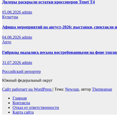
Дилеры раскрыли остатки кроссоверов Tenet T4
05.08.2026
admin
Культура
Афиша мероприятий на август-2026: выставки, спектакли 
04.08.2026
admin
Авто
Гибриды оказались весьма востребованными на фоне топли
31.07.2026
admin
Российский репортер
Южный федеральный округ
Сайт работает на WordPress
|
Тема:
Newsup
, автор
Themeansar
Главная
Контакты
Отказ от ответственности
Карта сайта