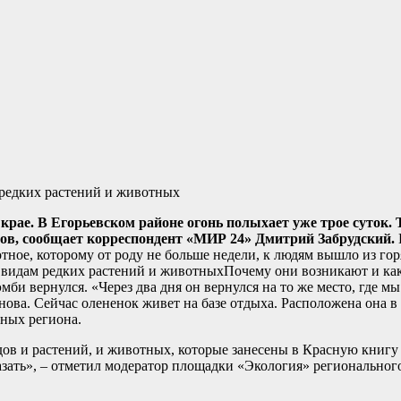
е. В Егорьевском районе огонь полыхает уже трое суток. 
ов, сообщает корреспондент «МИР 24» Дмитрий Забрудский.
отное, которому от роду не больше недели, к людям вышло из го
Почему они возникают и ка
мби вернулся. «Через два дня он вернулся на то же место, где мы
ова. Сейчас олененок живет на базе отдыха. Расположена она в 
тных региона.
ов и растений, и животных, которые занесены в Красную книгу 
казать», – отметил модератор площадки «Экология» регионально