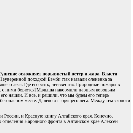
Тушение осложняет порывистый ветер и жара. Власти
Неуверенной походкой Бэмби (так назвали олененка за
рящего леса. Где его мать, неизвестно.Природные пожары в
к с ними борются?Малыша накормили парным коровьим
 его нашли. И все, и решили, что мы будем его теперь
безопасном месте. Далеко от горящего леса. Между тем экологи
и России, и Красную книгу Алтайского края. Конечно,
го отделения Народного фронта в Алтайском крае Алексей