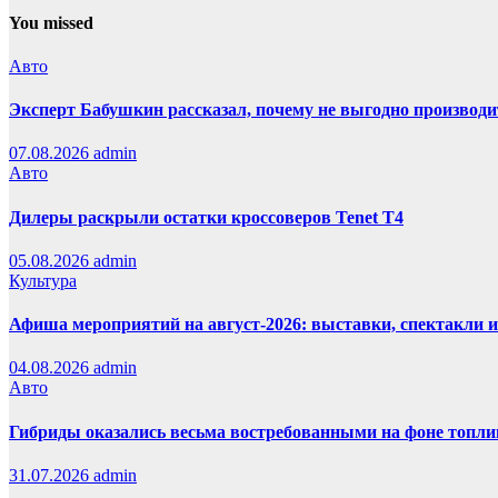
You missed
Авто
Эксперт Бабушкин рассказал, почему не выгодно производи
07.08.2026
admin
Авто
Дилеры раскрыли остатки кроссоверов Tenet T4
05.08.2026
admin
Культура
Афиша мероприятий на август-2026: выставки, спектакли 
04.08.2026
admin
Авто
Гибриды оказались весьма востребованными на фоне топли
31.07.2026
admin