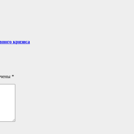
вного кризиса
ечены
*