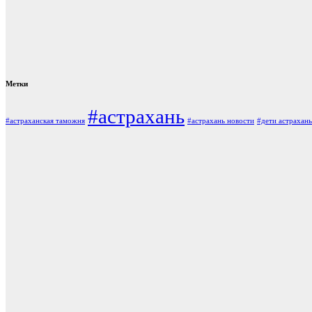
Метки
#астрахань
#астраханская таможня
#астрахань новости
#дети астрахань