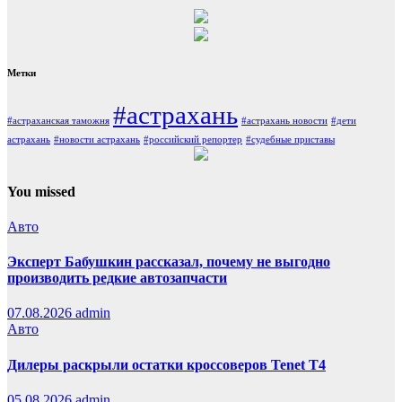
Метки
#астрахань
#астраханская таможня
#астрахань новости
#дети
астрахань
#новости астрахань
#российский репортер
#судебные приставы
You missed
Авто
Эксперт Бабушкин рассказал, почему не выгодно
производить редкие автозапчасти
07.08.2026
admin
Авто
Дилеры раскрыли остатки кроссоверов Tenet T4
05.08.2026
admin