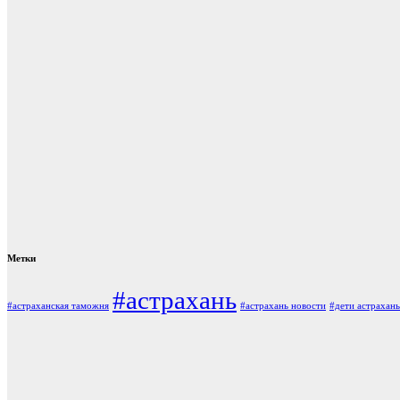
Метки
#астрахань
#астраханская таможня
#астрахань новости
#дети астрахань