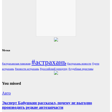
Метки
#астрахань
#астраханская таможня
#астрахань новости
#дети
астрахань
#новости астрахань
#российский репортер
#судебные приставы
You missed
Авто
Эксперт Бабушкин рассказал, почему не выгодно
производить редкие автозапчасти