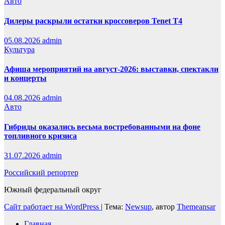
Авто
Дилеры раскрыли остатки кроссоверов Tenet T4
05.08.2026
admin
Культура
Афиша мероприятий на август-2026: выставки, спектакли
и концерты
04.08.2026
admin
Авто
Гибриды оказались весьма востребованными на фоне
топливного кризиса
31.07.2026
admin
Российский репортер
Южный федеральный округ
Сайт работает на WordPress
|
Тема:
Newsup
, автор
Themeansar
Главная