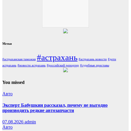
Метки
#астрахань
#астраханская таможня
#астрахань новости
#дети
астрахань
#новости астрахань
#российский репортер
#судебные приставы
You missed
Авто
Эксперт Бабушкин рассказал, почему не выгодно
производить редкие автозапчасти
07.08.2026
admin
Авто