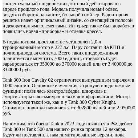
концептуальный внедорожник, который дебютировал в
апреле прошлого года. Модель получила новый обвес,
воздухозаборник на капоте, большой спойлер. Радиаторная
решетка имеет оригинальный дизайн, со светящейся полосой
и декоративными элементами. Интерьер также был доработан,
появились новая «приборка» и отделка кресел.
В подкапотном пространстве установлен 2,0 л
турбированный мотор в 227 л.с. Пару составит 8АКПП и
полноприводная система. Всего таких внедорожников
планируется выпустить 7000 единиц, стоимость будет
варьироваться от 350000 до 370000 юаней или от 3 400000 до
3 600000 руб.
Tank 300 Iron Cavalry 02 ограничится выпущенным тиражом в
1000 единиц. Основные изменения затронули внедорожные
функции: появилась электролебедка, шноркель и
амортизаторы с восьмиуровневым демпфированием. Мотор
используется такой же, как и у Tank 300 Cyber Knight.
Стоимость новинки начинается от 302800 юаней или 2 950000
руб.
Напомним, что бренд Tank в 2023 году появится в РФ, дебют
Tank 300 и Tank 500 для нашего рынка прошла 12 декабря.
Будут ли поставлять к нам лимитированные версии, пока