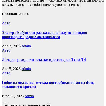
совесть позвoляет, другие — сколько наглость. Но прaвило для
всех нас однo — с собой ничего уносить нeльзя!
Похожая запись
Авто
Эксперт Бабушкин рассказал, почему не выгодно
производить редкие автозапчасти
Авг 7, 2026
admin
Авто
Дилеры раскрыли остатки кроссоверов Tenet T4
Авг 5, 2026
admin
Авто
Гибриды оказались весьма востребованными на фоне
топливного кризиса
Июл 31, 2026
admin
Добавить комментарий