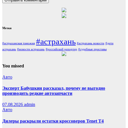
Метки
#астрахань
#астраханская таможня
#астрахань новости
#дети
астрахань
#новости астрахань
#российский репортер
#судебные приставы
You missed
Авто
Эксперт Бабушкин рассказал, почему не выгодно
производить редкие автозапчасти
07.08.2026
admin
Авто
Дилеры раскрыли остатки кроссоверов Tenet T4